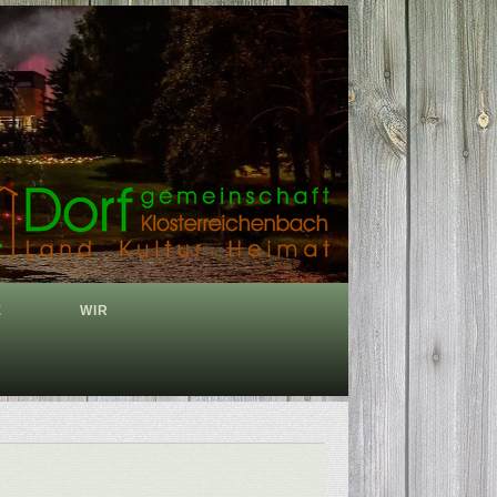
E
WIR